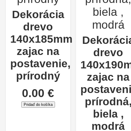
Dekorácia
drevo
140x185mm
Dekoráci
zajac na
drevo
postavenie,
140x190
prírodný
zajac na
postaveni
0.00 €
prírodná
Pridaď do košíka
biela ,
modrá