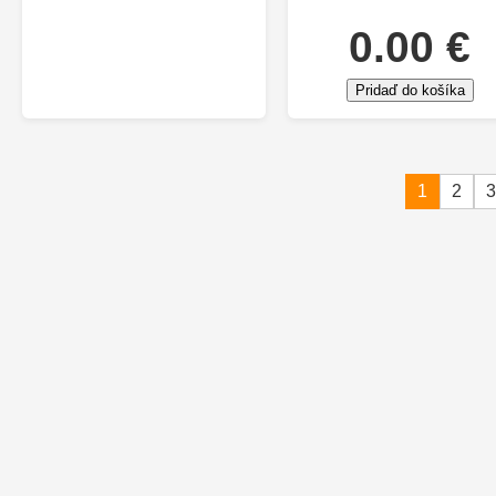
0.00 €
Pridaď do košíka
1
2
3