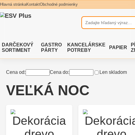
Hlavná stránka
Kontakt
Obchodné podmienky
DARČEKOVÝ
GASTRO
KANCELÁRSKE
P
PAPIER
SORTIMENT
PÁRTY
POTREBY
Z
Cena od:
Cena do:
Len skladom
VEĽKÁ NOC