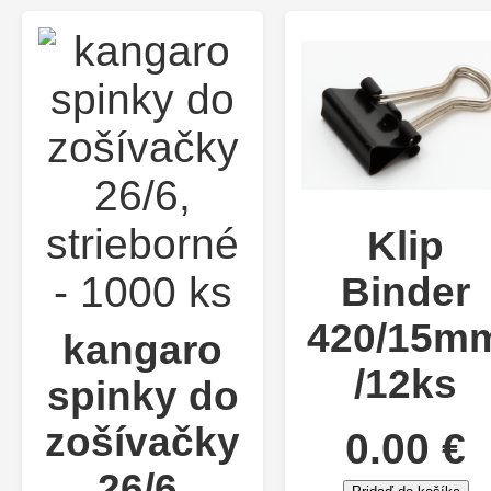
Klip
Binder
420/15m
kangaro
/12ks
spinky do
zošívačky
0.00 €
26/6,