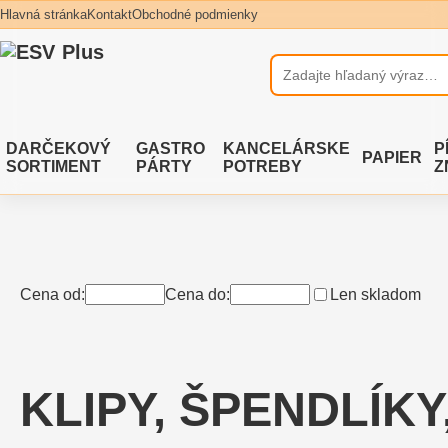
Hlavná stránka
Kontakt
Obchodné podmienky
DARČEKOVÝ
GASTRO
KANCELÁRSKE
P
PAPIER
SORTIMENT
PÁRTY
POTREBY
Z
Cena od:
Cena do:
Len skladom
KLIPY, ŠPENDLÍKY