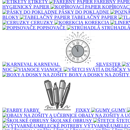
ETIKETY
FAREBNÝ PAPI
HYGIENICKÝ PAPIER
KOPÍROVACÍ
PÁSKY DO POKLADNE
BLOKY
TABELAČNÝ PAPIER
CERUZKY
KOREKCIA
POPISOVAČE
STRÚHADL
KARNEVAL
SILVESTER
NOC
VIANOCE
BOXY A DOSKY NA ZOŠITY
FARBY
FIXKY
GUMY
OBALY NA ZOŠITY A U
ŠKOLSKÉ OBRUSY
ŠTET
VÝTVARNÉ/UMELEC