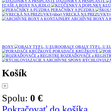
DÁŽDNIKY A PRŠÍPLÁŠTE
FĽAŠE A BOXY NA JEDLO
KĽÚ
PERAČNÍKY A PÚZDRA
VRECKÁ NA PREZUVKY(ú
ARCHÍVNE BOXY A 
BOXY
OBALY TYP L, U 
PORADAČE KRÚŽKOVÉ
ROZRAĎOVAČE a REGIST
RÝCHLOVIAZA
Košík
×
Spolu:
0 €
Pokračovať do košíka