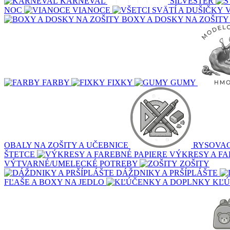
KARNEVAL
SILVESTER
NOC
VIANOCE
BOXY A DOSKY NA ZOŠITY
FARBY
FIXKY
GUMY
OBALY NA ZOŠITY A UČEBNICE
RYSOVAC
ŠTETCE
VÝKRESY A FA
VÝTVARNÉ/UMELECKÉ POTREBY
ZOŠITY
DÁŽDNIKY A PRŠÍPLÁŠTE
FĽAŠE A BOXY NA JEDLO
KĽÚ