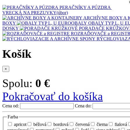
PERAČNÍKY A PÚZDRA
VRECKÁ NA PREZUVKY(úbor)
ARCHÍVNE BOXY A 
BOXY
OBALY TYP L, U 
DOSKY
PORADAČE KRÚŽKOV
ROZRAĎOVAČE a REGIST
RÝCHLOVIAZA
Košík
×
Spolu:
0 €
Pokračovať do košíka
Cena od:
Cena do:
Farba
apricot
béžová
bordová
červená
čierna
fialová