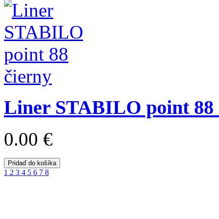
Liner STABILO point 88 
0.00 €
Pridaď do košíka
1
2
3
4
5
6
7
8