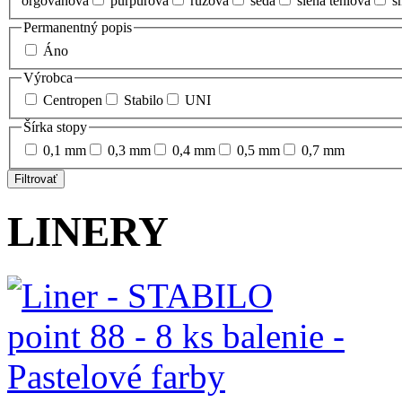
orgovánová
purpurová
ružová
šedá
siena tehlová
s
Permanentný popis
Áno
Výrobca
Centropen
Stabilo
UNI
Šírka stopy
0,1 mm
0,3 mm
0,4 mm
0,5 mm
0,7 mm
Filtrovať
LINERY