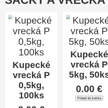
Kupeck
vrecká P
Kupecké
5kg, 50k
vrecká P
0,5kg,
0.00 €
100ks
Pridaď do košíka