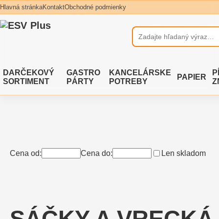
Hlavná stránka
Kontakt
Obchodné podmienky
DARČEKOVÝ
GASTRO
KANCELÁRSKE
P
PAPIER
SORTIMENT
PÁRTY
POTREBY
Z
Cena od:
Cena do:
Len skladom
SÁČKY A VRECKÁ