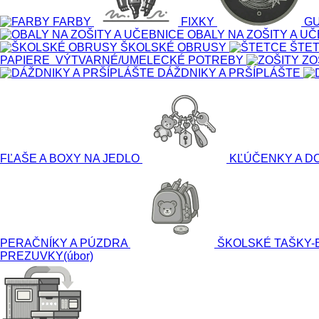
FARBY
FIXKY
G
OBALY NA ZOŠITY A U
ŠKOLSKÉ OBRUSY
ŠTE
PAPIERE
VÝTVARNÉ/UMELECKÉ POTRE
DÁŽDNIKY A PRŠÍPLÁŠTE
FĽAŠE A BOXY NA JEDLO
KĽÚČENKY A D
PERAČNÍKY A PÚZDRA
ŠKOLSKÉ TAŠKY-