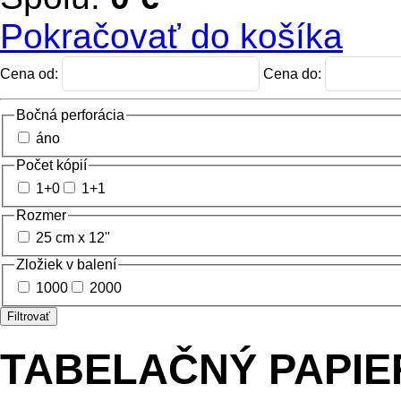
×
Spolu:
0 €
Pokračovať do košíka
Cena od:
Cena do:
Bočná perforácia
áno
Počet kópií
1+0
1+1
Rozmer
25 cm x 12"
Zložiek v balení
1000
2000