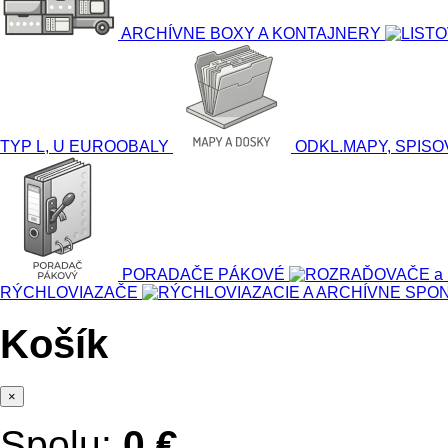
PREZUVKY(úbor)
ARCHÍVNE BOXY A KONTAJNERY
TYP L, U EUROOBALY
ODKL.MAPY, SPIS
PORADAČE PÁKOVÉ
RÝCHLOVIAZAČE
Košík