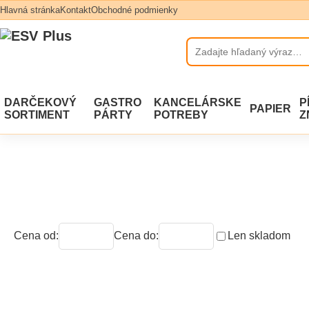
Hlavná stránka
Kontakt
Obchodné podmienky
DARČEKOVÝ
GASTRO
KANCELÁRSKE
P
PAPIER
SORTIMENT
PÁRTY
POTREBY
Z
Cena od:
Cena do:
Len skladom