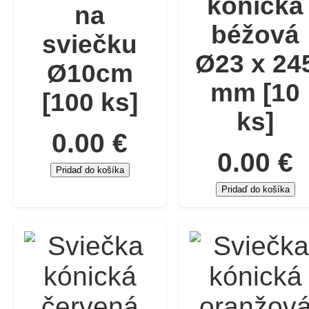
kónická
na
béžová
sviečku
Ø23 x 24
Ø10cm
mm [10
[100 ks]
ks]
0.00 €
0.00 €
Pridaď do košíka
Pridaď do košíka