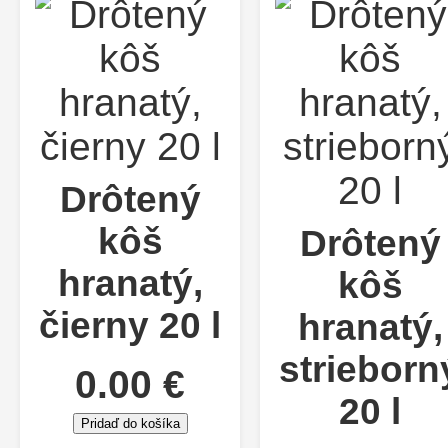
Drôtený
kôš
Drôtený
hranatý,
kôš
čierny 20 l
hranatý,
strieborn
0.00 €
20 l
Pridaď do košíka