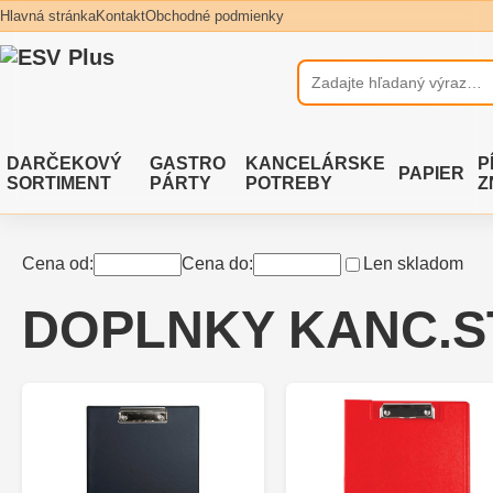
Hlavná stránka
Kontakt
Obchodné podmienky
DARČEKOVÝ
GASTRO
KANCELÁRSKE
P
PAPIER
SORTIMENT
PÁRTY
POTREBY
Z
Cena od:
Cena do:
Len skladom
DOPLNKY KANC.S